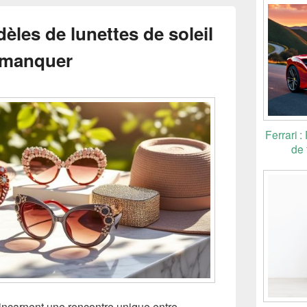
èles de lunettes de soleil
 manquer
Ferrari :
de 
 incarnent une rencontre unique entre