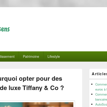
sens
tissement
Patrimoine
Lifestyle
Zone
Article
principale
urquoi opter pour des
de
widget
Comment 
 de luxe Tiffany & Co ?
pour
euros à 
la
Comment
barre
bancaire
latérale
AutoSco