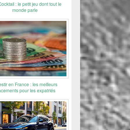
Cocktail : le petit jeu dont tout le
monde parle
estir en France : les meilleurs
acements pour les expatriés