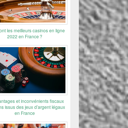
ont les meilleurs casinos en ligne
2022 en France ?
ntages et inconvénients fiscaux
ns issus des jeux d’argent légaux
en France