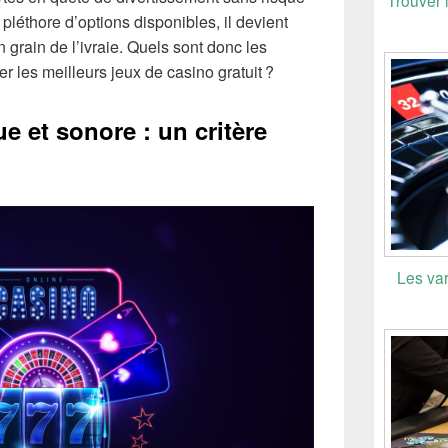
Trouver l
 pléthore d’options disponibles, il devient
 grain de l’ivraie. Quels sont donc les
ier les meilleurs jeux de casino gratuit ?
e et sonore : un critère
Les vari