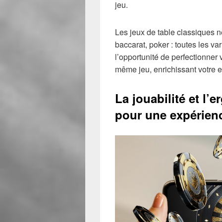
jeu.
Les jeux de table classiques n
baccarat, poker : toutes les v
l’opportunité de perfectionner 
même jeu, enrichissant votre 
La jouabilité et l’
pour une expérienc