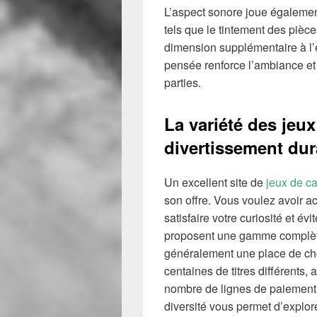
L’aspect sonore joue également
tels que le tintement des pièc
dimension supplémentaire à l
pensée renforce l’ambiance et m
parties.
La variété des jeu
divertissement dur
Un excellent site de
jeux de ca
son offre. Vous voulez avoir a
satisfaire votre curiosité et év
proposent une gamme complèt
généralement une place de cho
centaines de titres différents, 
nombre de lignes de paiement,
diversité vous permet d’explo