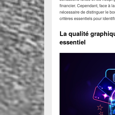
financier. Cependant, face à la
nécessaire de distinguer le bon
critères essentiels pour identif
La qualité graphiqu
essentiel