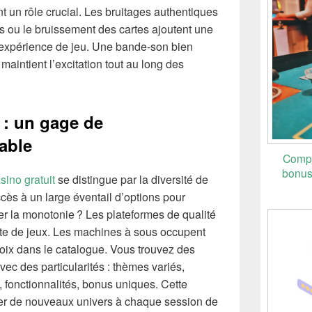
 un rôle crucial. Les bruitages authentiques
es ou le bruissement des cartes ajoutent une
’expérience de jeu. Une bande-son bien
aintient l’excitation tout au long des
x : un gage de
able
Compr
bonus
sino gratuit
se distingue par la diversité de
ccès à un large éventail d’options pour
iter la monotonie ? Les plateformes de qualité
e de jeux. Les machines à sous occupent
ix dans le catalogue. Vous trouvez des
avec des particularités : thèmes variés,
 fonctionnalités, bonus uniques. Cette
rer de nouveaux univers à chaque session de