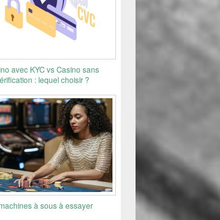
ino avec KYC vs Casino sans
érification : lequel choisir ?
machines à sous à essayer