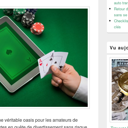
auto tran
Retour d
sans se
Checklist
clés
Vu auj
une véritable oasis pour les amateurs de
ytes en quête de divertissement sans risque