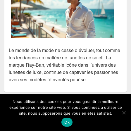
Le monde de la mode ne cesse d’évoluer, tout comme
les tendances en matière de lunettes de soleil. La
marque Ray-Ban, véritable icône dans l’univers des
lunettes de luxe, continue de captiver les passionnés
avec ses modèles réinventés pour se
Nous utilisons des cookies pour vous garantir la meilleure
Maximiser son reste à vivre grâce au
expérience sur notre site web. Si vous continuez à utiliser ce
site, nous supposerons que vous en êtes satisfait.
rachat de crédits
Ok