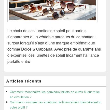
Le choix de ses lunettes de soleil peut parfois
s’apparenter à un véritable parcours du combattant,
surtout lorsqu’il s’agit d’une marque emblématique
comme Dolce & Gabbana. Avec près de quarante ans
d’expertise, ces lunettes de soleil incarnent l’alliance
parfaite entre
Zone
Articles récents
principale
de
widget
Comment reconnaître les nouveaux billets en euros à leur mise
pour
en circulation ?
la
Comment comparer les solutions de financement bancaire selon
barre
votre profil ?
latérale