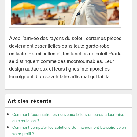
Avec l’arrivée des rayons du soleil, certaines pièces
deviennent essentielles dans toute garde-robe
estivale. Parmi celles-ci, les lunettes de soleil Prada
se distinguent comme des incontournables. Leur
design audacieux et leurs lignes intemporelles
témoignent d’un savoir-faire artisanal qui fait la
Zone
Articles récents
principale
de
widget
Comment reconnaître les nouveaux billets en euros à leur mise
pour
en circulation ?
la
Comment comparer les solutions de financement bancaire selon
barre
votre profil ?
latérale