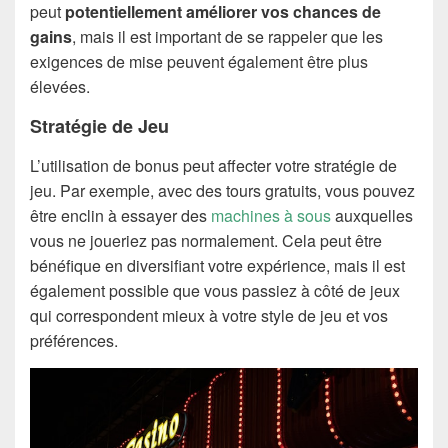
peut
potentiellement améliorer vos chances de
gains
, mais il est important de se rappeler que les
exigences de mise peuvent également être plus
élevées.
Stratégie de Jeu
L’utilisation de bonus peut affecter votre stratégie de
jeu. Par exemple, avec des tours gratuits, vous pouvez
être enclin à essayer des
machines à sous
auxquelles
vous ne joueriez pas normalement. Cela peut être
bénéfique en diversifiant votre expérience, mais il est
également possible que vous passiez à côté de jeux
qui correspondent mieux à votre style de jeu et vos
préférences.