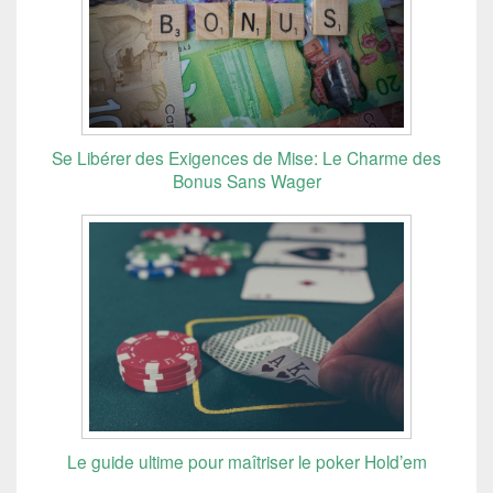
Se Libérer des Exigences de Mise: Le Charme des
Bonus Sans Wager
Le guide ultime pour maîtriser le poker Hold’em