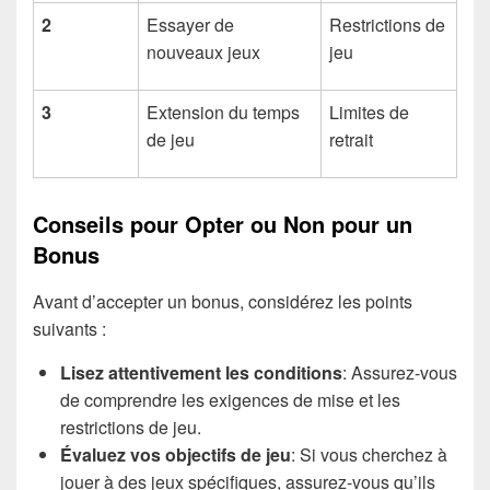
2
Essayer de
Restrictions de
nouveaux jeux
jeu
3
Extension du temps
Limites de
de jeu
retrait
Conseils pour Opter ou Non pour un
Bonus
Avant d’accepter un bonus, considérez les points
suivants :
Lisez attentivement les conditions
: Assurez-vous
de comprendre les exigences de mise et les
restrictions de jeu.
Évaluez vos objectifs de jeu
: Si vous cherchez à
jouer à des jeux spécifiques, assurez-vous qu’ils