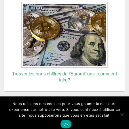
Trouver les bons chiffres de l’Euromillions : comment
faire?
Nous utilisons des cookies pour vous garantir la meilleure
L'éco du bon sens - Copyright © 2026 - Tous droits réservés.
expérience sur notre site web. Si vous continuez à utiliser ce
site, nous supposerons que vous en êtes satisfait.
Ok