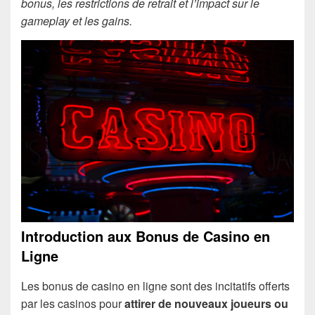
bonus, les restrictions de retrait et l’impact sur le
gameplay et les gains.
Introduction aux Bonus de Casino en
Ligne
Les bonus de casino en ligne sont des incitatifs offerts
par les casinos pour
attirer de nouveaux joueurs ou