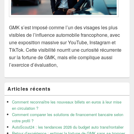
GMK s’est imposé comme l’un des visages les plus
visibles de l’influence automobile francophone, avec
une exposition massive sur YouTube, Instagram et
TikTok. Cette visibilité nourrit une curiosité récurrente
sur la fortune de GMK, mais elle complique aussi
l’exercice d’évaluation,
Zone
Articles récents
principale
de
widget
Comment reconnaître les nouveaux billets en euros à leur mise
pour
en circulation ?
la
Comment comparer les solutions de financement bancaire selon
barre
votre profil ?
latérale
AutoScout24 : les tendances 2026 du budget auto transfrontalier
Retour d’expérience : estimer la fortune de GMK sans se tromper