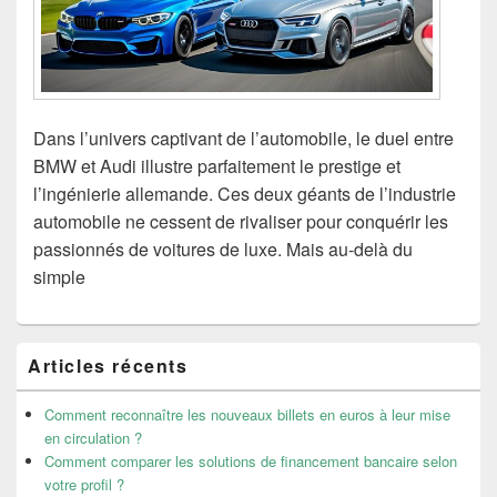
Dans l’univers captivant de l’automobile, le duel entre
BMW et Audi illustre parfaitement le prestige et
l’ingénierie allemande. Ces deux géants de l’industrie
automobile ne cessent de rivaliser pour conquérir les
passionnés de voitures de luxe. Mais au-delà du
simple
Zone
Articles récents
principale
de
widget
Comment reconnaître les nouveaux billets en euros à leur mise
pour
en circulation ?
la
Comment comparer les solutions de financement bancaire selon
barre
votre profil ?
latérale