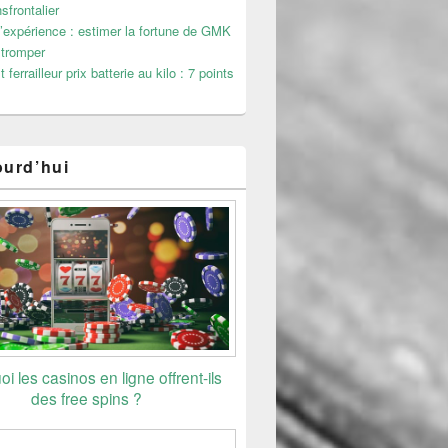
sfrontalier
’expérience : estimer la fortune de GMK
 tromper
 ferrailleur prix batterie au kilo : 7 points
ourd’hui
i les casinos en ligne offrent-ils
des free spins ?