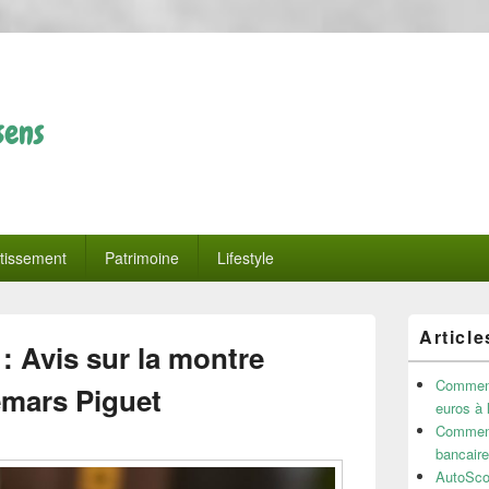
sens
tissement
Patrimoine
Lifestyle
Zone
Article
principale
: Avis sur la montre
de
widget
Comment 
mars Piguet
pour
euros à 
la
Comment
barre
bancaire
latérale
AutoSco