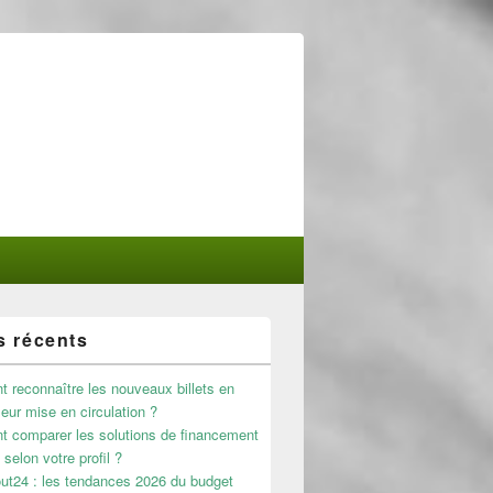
s récents
reconnaître les nouveaux billets en
leur mise en circulation ?
 comparer les solutions de financement
 selon votre profil ?
ut24 : les tendances 2026 du budget