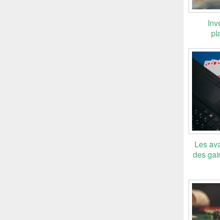
Inv
pl
Les ava
des gai