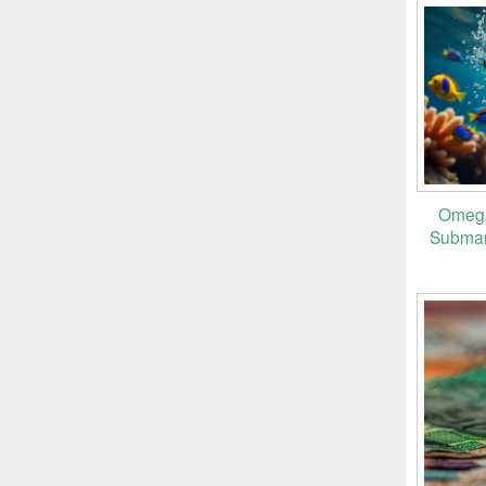
Omega
Submari