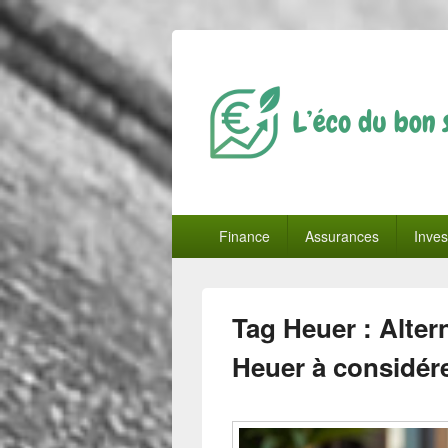
L'éco du bon 
Menu
Finance
Assurances
Inves
principal
Tag Heuer : Alter
Heuer à considér