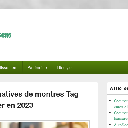
sens
tissement
Patrimoine
Lifestyle
Zone
Article
principale
natives de montres Tag
de
widget
Comment 
er en 2023
pour
euros à 
la
Comment
barre
bancaire
latérale
AutoSco