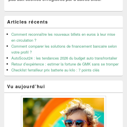
Zone
Articles récents
principale
de
widget
Comment reconnaître les nouveaux billets en euros à leur mise
pour
en circulation ?
la
Comment comparer les solutions de financement bancaire selon
barre
votre profil ?
latérale
AutoScout24 : les tendances 2026 du budget auto transfrontalier
Retour d’expérience : estimer la fortune de GMK sans se tromper
Checklist ferrailleur prix batterie au kilo : 7 points clés
Vu aujourd’hui